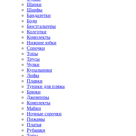
Шапки
Шарфы
Бандалетки
Боди
Бюстгальтеры
Колготки
Комплекты
Нижние юбки
Сорочки
Топы
Трусы
Чулки
Купальники
Лифы
Плавки
Туники для пляжа
Брюки
Джемперы
Комплекты
Майки
Ночные сорочки
Пижамы
Платья
Рубашки
Топы