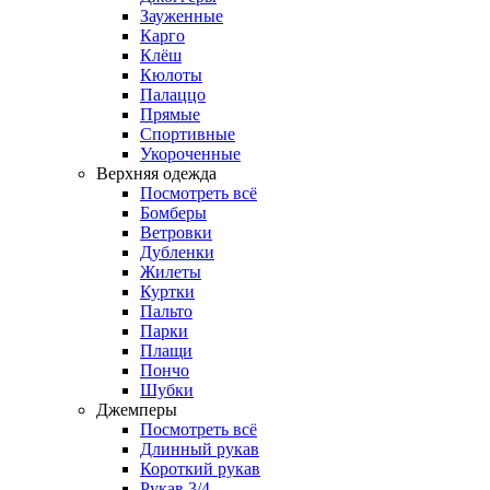
Зауженные
Карго
Клёш
Кюлоты
Палаццо
Прямые
Спортивные
Укороченные
Верхняя одежда
Посмотреть всё
Бомберы
Ветровки
Дубленки
Жилеты
Куртки
Пальто
Парки
Плащи
Пончо
Шубки
Джемперы
Посмотреть всё
Длинный рукав
Короткий рукав
Рукав 3/4