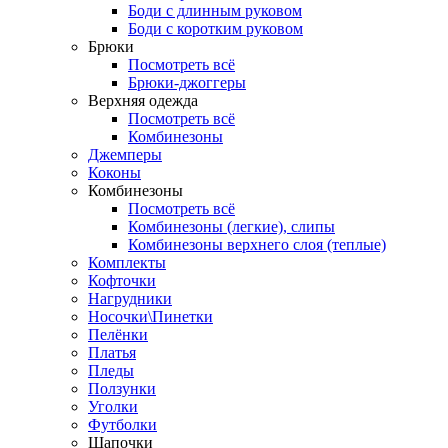
Боди с длинным руковом
Боди с коротким руковом
Брюки
Посмотреть всё
Брюки-джоггеры
Верхняя одежда
Посмотреть всё
Комбинезоны
Джемперы
Коконы
Комбинезоны
Посмотреть всё
Комбинезоны (легкие), слипы
Комбинезоны верхнего слоя (теплые)
Комплекты
Кофточки
Нагрудники
Носочки\Пинетки
Пелёнки
Платья
Пледы
Ползунки
Уголки
Футболки
Шапочки