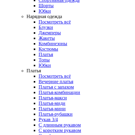
Спортивная одежда
Шорты
Юбки
Нарядная одежда
Посмотреть всё
Блузки
Джемперы
Жакеты
Комбинезоны
Костюмы
Платья
Топы
Юбки
Платья
Посмотреть всё
Вечерние платья
Платья с запахом
Платья-комбинации
Платья-макси
Платья-миди
Платья-мини
Платья-рубашки
Рукав 3/4
С длинным рукавом
С коротким рукавом