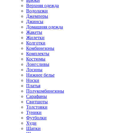
Брюки
Верхняя одежда
Водолазки
Джемперы
Джинсы
Домашняя одежда
Жакеты
Жилетки
Колготки
Комбинезоны
Комплекты
Костюмы
Лонгсливы
Лосины
Нижнее белье
Носки
Платья
Полукомбинезоны
Сарафаны
Свитшоты
Толстовки
Туники
Футболки
Худи
Шапки