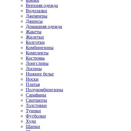
Брюки
Верхняя одежда
Водолазки
Джемперы
Джинсы
Домашняя одежда
Жакеты
Жилетки
Колготки
Комбинезоны
Комплекты
Костюмы
Лонгсливы
Лосины
Нижнее белье
Носки
Платья
Полукомбинезоны
Сарафаны
Свитшоты
Толстовки
Туники
Футболки
Худи
Шапки