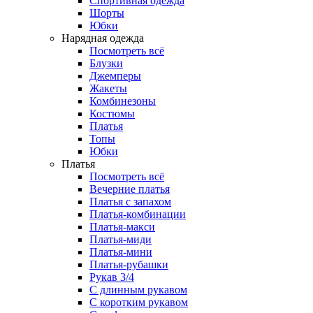
Спортивная одежда
Шорты
Юбки
Нарядная одежда
Посмотреть всё
Блузки
Джемперы
Жакеты
Комбинезоны
Костюмы
Платья
Топы
Юбки
Платья
Посмотреть всё
Вечерние платья
Платья с запахом
Платья-комбинации
Платья-макси
Платья-миди
Платья-мини
Платья-рубашки
Рукав 3/4
С длинным рукавом
С коротким рукавом