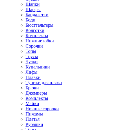
Шапки
Шарфы
Бандалетки
Боди
Бюстгальтеры
Колготки
Комплекты
Нижние юбки
Сорочки
Топы
Трусы
Чулки
Купальники
Лифы
Плавки
Туники для пляжа
Брюки
Джемперы
Комплекты
Майки
Ночные сорочки
Пижамы
Платья
Рубашки
Топы