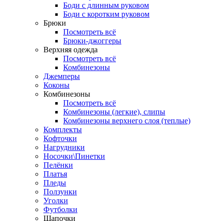
Боди с длинным руковом
Боди с коротким руковом
Брюки
Посмотреть всё
Брюки-джоггеры
Верхняя одежда
Посмотреть всё
Комбинезоны
Джемперы
Коконы
Комбинезоны
Посмотреть всё
Комбинезоны (легкие), слипы
Комбинезоны верхнего слоя (теплые)
Комплекты
Кофточки
Нагрудники
Носочки\Пинетки
Пелёнки
Платья
Пледы
Ползунки
Уголки
Футболки
Шапочки