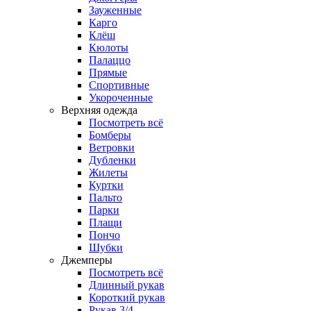
Зауженные
Карго
Клёш
Кюлоты
Палаццо
Прямые
Спортивные
Укороченные
Верхняя одежда
Посмотреть всё
Бомберы
Ветровки
Дубленки
Жилеты
Куртки
Пальто
Парки
Плащи
Пончо
Шубки
Джемперы
Посмотреть всё
Длинный рукав
Короткий рукав
Рукав 3/4