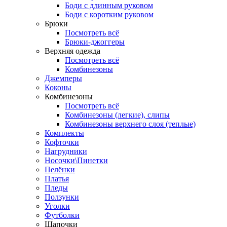
Боди с длинным руковом
Боди с коротким руковом
Брюки
Посмотреть всё
Брюки-джоггеры
Верхняя одежда
Посмотреть всё
Комбинезоны
Джемперы
Коконы
Комбинезоны
Посмотреть всё
Комбинезоны (легкие), слипы
Комбинезоны верхнего слоя (теплые)
Комплекты
Кофточки
Нагрудники
Носочки\Пинетки
Пелёнки
Платья
Пледы
Ползунки
Уголки
Футболки
Шапочки