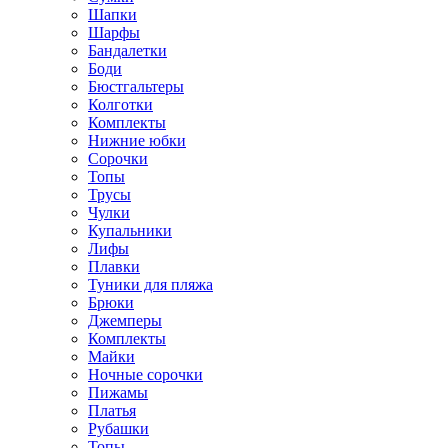
Шапки
Шарфы
Бандалетки
Боди
Бюстгальтеры
Колготки
Комплекты
Нижние юбки
Сорочки
Топы
Трусы
Чулки
Купальники
Лифы
Плавки
Туники для пляжа
Брюки
Джемперы
Комплекты
Майки
Ночные сорочки
Пижамы
Платья
Рубашки
Топы