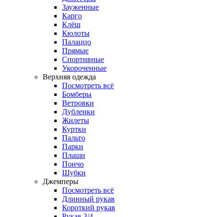
Зауженные
Карго
Клёш
Кюлоты
Палаццо
Прямые
Спортивные
Укороченные
Верхняя одежда
Посмотреть всё
Бомберы
Ветровки
Дубленки
Жилеты
Куртки
Пальто
Парки
Плащи
Пончо
Шубки
Джемперы
Посмотреть всё
Длинный рукав
Короткий рукав
Рукав 3/4