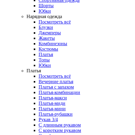
Спортивная одежда
Шорты
Юбки
Нарядная одежда
Посмотреть всё
Блузки
Джемперы
Жакеты
Комбинезоны
Костюмы
Платья
Топы
Юбки
Платья
Посмотреть всё
Вечерние платья
Платья с запахом
Платья-комбинации
Платья-макси
Платья-миди
Платья-мини
Платья-рубашки
Рукав 3/4
С длинным рукавом
С коротким рукавом