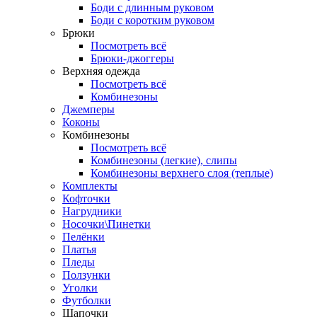
Боди с длинным руковом
Боди с коротким руковом
Брюки
Посмотреть всё
Брюки-джоггеры
Верхняя одежда
Посмотреть всё
Комбинезоны
Джемперы
Коконы
Комбинезоны
Посмотреть всё
Комбинезоны (легкие), слипы
Комбинезоны верхнего слоя (теплые)
Комплекты
Кофточки
Нагрудники
Носочки\Пинетки
Пелёнки
Платья
Пледы
Ползунки
Уголки
Футболки
Шапочки