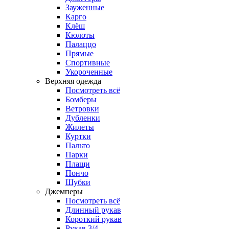
Зауженные
Карго
Клёш
Кюлоты
Палаццо
Прямые
Спортивные
Укороченные
Верхняя одежда
Посмотреть всё
Бомберы
Ветровки
Дубленки
Жилеты
Куртки
Пальто
Парки
Плащи
Пончо
Шубки
Джемперы
Посмотреть всё
Длинный рукав
Короткий рукав
Рукав 3/4