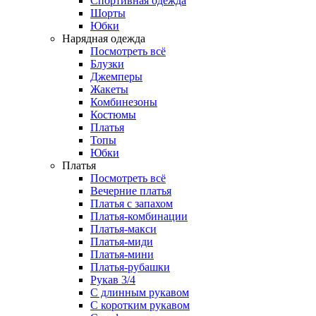
Спортивная одежда
Шорты
Юбки
Нарядная одежда
Посмотреть всё
Блузки
Джемперы
Жакеты
Комбинезоны
Костюмы
Платья
Топы
Юбки
Платья
Посмотреть всё
Вечерние платья
Платья с запахом
Платья-комбинации
Платья-макси
Платья-миди
Платья-мини
Платья-рубашки
Рукав 3/4
С длинным рукавом
С коротким рукавом