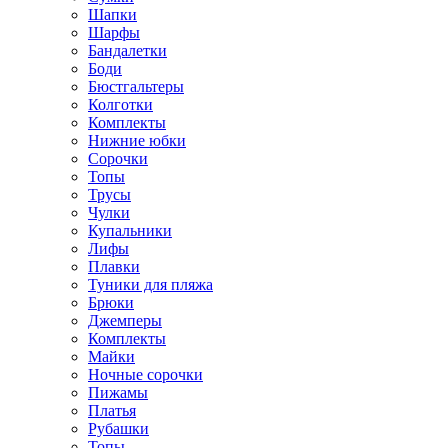
Шапки
Шарфы
Бандалетки
Боди
Бюстгальтеры
Колготки
Комплекты
Нижние юбки
Сорочки
Топы
Трусы
Чулки
Купальники
Лифы
Плавки
Туники для пляжа
Брюки
Джемперы
Комплекты
Майки
Ночные сорочки
Пижамы
Платья
Рубашки
Топы