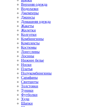
Брюки
Верхняя одежда
Водолазки
Джемперы
Джинсы
Домашняя одежда
Жакеты
Жилетки
Колготки
Комбинезоны
Комплекты
Костюмы
Лонгсливы
Лосины
Нижнее белье
Носки
Платья
Полукомбинезоны
Сарафаны
Свитшоты
Толстовки
Туники
Футболки
Худи
Шапки