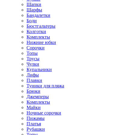
Шапки
Шарфы
Бандалетки
Боди
Бюстгальтеры
Колготки
Комплекты
Нижние юбки
Сорочки
Топы
Трусы
Чулки
Купальники
Лифы
Плавки
Туники для пляжа
Брюки
Джемперы
Комплекты
Майки
Ночные сорочки
Пижамы
Платья
Рубашки
Топы