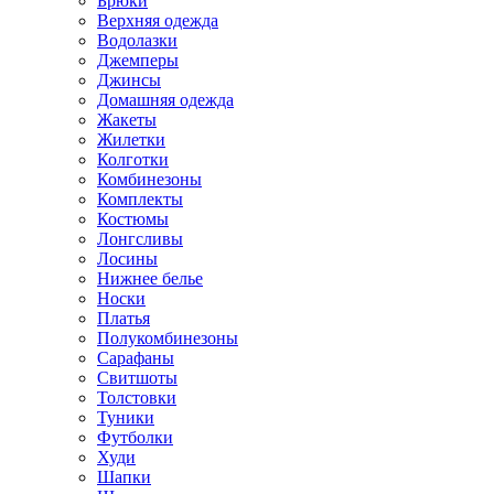
Брюки
Верхняя одежда
Водолазки
Джемперы
Джинсы
Домашняя одежда
Жакеты
Жилетки
Колготки
Комбинезоны
Комплекты
Костюмы
Лонгсливы
Лосины
Нижнее белье
Носки
Платья
Полукомбинезоны
Сарафаны
Свитшоты
Толстовки
Туники
Футболки
Худи
Шапки