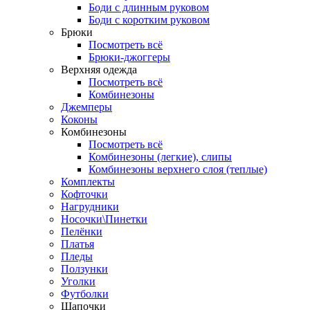
Боди с длинным руковом
Боди с коротким руковом
Брюки
Посмотреть всё
Брюки-джоггеры
Верхняя одежда
Посмотреть всё
Комбинезоны
Джемперы
Коконы
Комбинезоны
Посмотреть всё
Комбинезоны (легкие), слипы
Комбинезоны верхнего слоя (теплые)
Комплекты
Кофточки
Нагрудники
Носочки\Пинетки
Пелёнки
Платья
Пледы
Ползунки
Уголки
Футболки
Шапочки