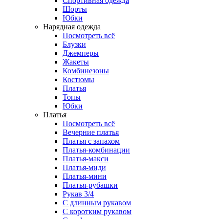
Спортивная одежда
Шорты
Юбки
Нарядная одежда
Посмотреть всё
Блузки
Джемперы
Жакеты
Комбинезоны
Костюмы
Платья
Топы
Юбки
Платья
Посмотреть всё
Вечерние платья
Платья с запахом
Платья-комбинации
Платья-макси
Платья-миди
Платья-мини
Платья-рубашки
Рукав 3/4
С длинным рукавом
С коротким рукавом