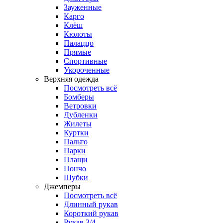
Зауженные
Карго
Клёш
Кюлоты
Палаццо
Прямые
Спортивные
Укороченные
Верхняя одежда
Посмотреть всё
Бомберы
Ветровки
Дубленки
Жилеты
Куртки
Пальто
Парки
Плащи
Пончо
Шубки
Джемперы
Посмотреть всё
Длинный рукав
Короткий рукав
Рукав 3/4