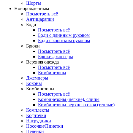
Шорты
Новорожденным
Посмотреть всё
Антицарапки
Боди
Посмотреть всё
Боди с длинным руковом
Боди с коротким руковом
Брюки
Посмотреть всё
Брюки-джоггеры
Верхняя одежда
Посмотреть всё
Комбинезоны
Джемперы
Коконы
Комбинезоны
Посмотреть всё
Комбинезоны (легкие), слипы
Комбинезоны верхнего слоя (теплые)
Комплекты
Кофточки
Нагрудники
Носочки\Пинетки
Пелёнки