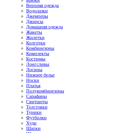
Брюки
Верхняя одежда
Водолазки
Джемперы
Джинсы
Домашняя одежда
Жакеты
Жилетки
Колготки
Комбинезоны
Комплекты
Костюмы
Лонгсливы
Лосины
Нижнее белье
Носки
Платья
Полукомбинезоны
Сарафаны
Свитшоты
Толстовки
Туники
Футболки
Худи
Шапки