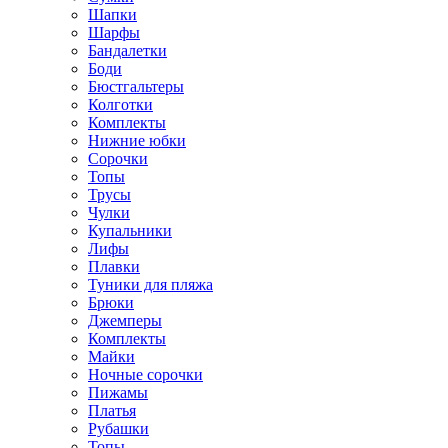
Шапки
Шарфы
Бандалетки
Боди
Бюстгальтеры
Колготки
Комплекты
Нижние юбки
Сорочки
Топы
Трусы
Чулки
Купальники
Лифы
Плавки
Туники для пляжа
Брюки
Джемперы
Комплекты
Майки
Ночные сорочки
Пижамы
Платья
Рубашки
Топы