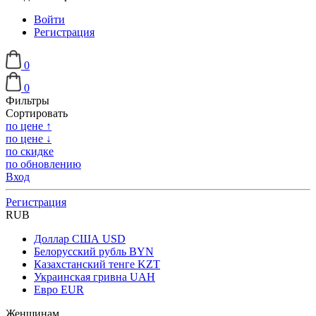
Войти
Регистрация
0
0
Фильтры
Сортировать
по цене ↑
по цене ↓
по скидке
по обновлению
Вход
Регистрация
RUB
Доллар США
USD
Белорусский рубль
BYN
Казахстанский тенге
KZT
Украинская гривна
UAH
Евро
EUR
Женщинам