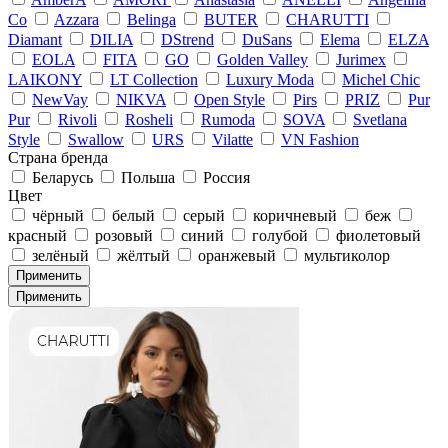
Co
Azzara
Belinga
BUTER
CHARUTTI
Diamant
DILIA
DStrend
DuSans
Elema
ELZA
EOLA
FITA
GO
Golden Valley
Jurimex
LAIKONY
LT Collection
Luxury Moda
Michel Chic
NewVay
NIKVA
Open Style
Pirs
PRIZ
Pur
Pur
Rivoli
Rosheli
Rumoda
SOVA
Svetlana
Style
Swallow
URS
Vilatte
VN Fashion
Страна бренда
Беларусь
Польша
Россия
Цвет
чёрный
белый
серый
коричневый
беж
красный
розовый
синий
голубой
фиолетовый
зелёный
жёлтый
оранжевый
мультиколор