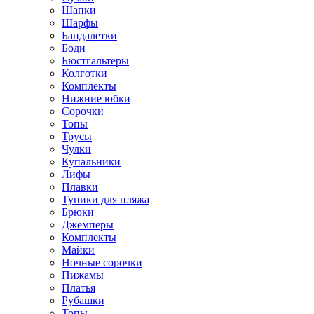
Шапки
Шарфы
Бандалетки
Боди
Бюстгальтеры
Колготки
Комплекты
Нижние юбки
Сорочки
Топы
Трусы
Чулки
Купальники
Лифы
Плавки
Туники для пляжа
Брюки
Джемперы
Комплекты
Майки
Ночные сорочки
Пижамы
Платья
Рубашки
Топы