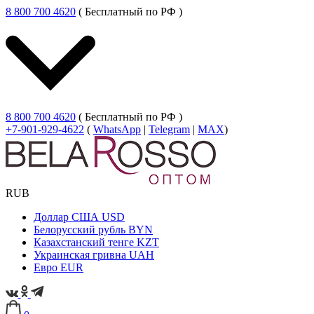
8 800 700 4620
( Бесплатный по РФ )
8 800 700 4620
( Бесплатный по РФ )
+7-901-929-4622
(
WhatsApp
|
Telegram
|
MAX
)
RUB
Доллар США
USD
Белорусский рубль
BYN
Казахстанский тенге
KZT
Украинская гривна
UAH
Евро
EUR