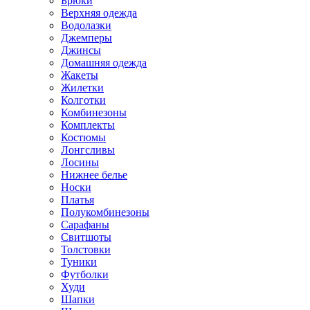
Брюки
Верхняя одежда
Водолазки
Джемперы
Джинсы
Домашняя одежда
Жакеты
Жилетки
Колготки
Комбинезоны
Комплекты
Костюмы
Лонгсливы
Лосины
Нижнее белье
Носки
Платья
Полукомбинезоны
Сарафаны
Свитшоты
Толстовки
Туники
Футболки
Худи
Шапки