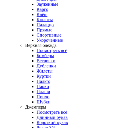
Зауженные
Карго
Клёш
Кюлоты
Палаццо
Прямые
Спортивные
Укороченные
Верхняя одежда
Посмотреть всё
Бомберы
Ветровки
Дубленки
Жилеты
Куртки
Пальто
Парки
Плащи
Пончо
Шубки
Джемперы
Посмотреть всё
Длинный рукав
Короткий рукав
Рукав 3/4