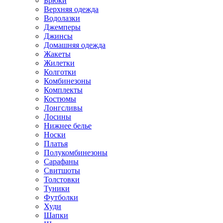
Брюки
Верхняя одежда
Водолазки
Джемперы
Джинсы
Домашняя одежда
Жакеты
Жилетки
Колготки
Комбинезоны
Комплекты
Костюмы
Лонгсливы
Лосины
Нижнее белье
Носки
Платья
Полукомбинезоны
Сарафаны
Свитшоты
Толстовки
Туники
Футболки
Худи
Шапки