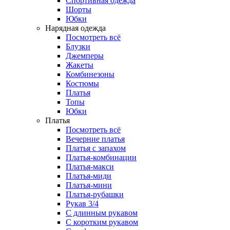
Спортивная одежда
Шорты
Юбки
Нарядная одежда
Посмотреть всё
Блузки
Джемперы
Жакеты
Комбинезоны
Костюмы
Платья
Топы
Юбки
Платья
Посмотреть всё
Вечерние платья
Платья с запахом
Платья-комбинации
Платья-макси
Платья-миди
Платья-мини
Платья-рубашки
Рукав 3/4
С длинным рукавом
С коротким рукавом