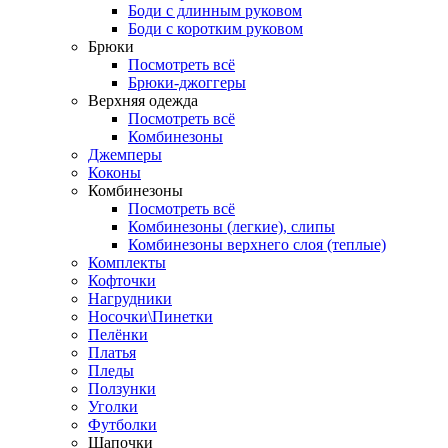
Боди с длинным руковом
Боди с коротким руковом
Брюки
Посмотреть всё
Брюки-джоггеры
Верхняя одежда
Посмотреть всё
Комбинезоны
Джемперы
Коконы
Комбинезоны
Посмотреть всё
Комбинезоны (легкие), слипы
Комбинезоны верхнего слоя (теплые)
Комплекты
Кофточки
Нагрудники
Носочки\Пинетки
Пелёнки
Платья
Пледы
Ползунки
Уголки
Футболки
Шапочки