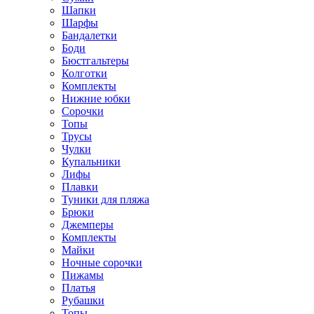
Шапки
Шарфы
Бандалетки
Боди
Бюстгальтеры
Колготки
Комплекты
Нижние юбки
Сорочки
Топы
Трусы
Чулки
Купальники
Лифы
Плавки
Туники для пляжа
Брюки
Джемперы
Комплекты
Майки
Ночные сорочки
Пижамы
Платья
Рубашки
Топы