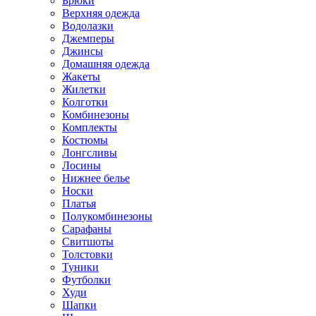
Брюки
Верхняя одежда
Водолазки
Джемперы
Джинсы
Домашняя одежда
Жакеты
Жилетки
Колготки
Комбинезоны
Комплекты
Костюмы
Лонгсливы
Лосины
Нижнее белье
Носки
Платья
Полукомбинезоны
Сарафаны
Свитшоты
Толстовки
Туники
Футболки
Худи
Шапки