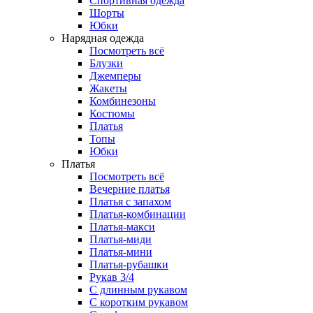
Спортивная одежда
Шорты
Юбки
Нарядная одежда
Посмотреть всё
Блузки
Джемперы
Жакеты
Комбинезоны
Костюмы
Платья
Топы
Юбки
Платья
Посмотреть всё
Вечерние платья
Платья с запахом
Платья-комбинации
Платья-макси
Платья-миди
Платья-мини
Платья-рубашки
Рукав 3/4
С длинным рукавом
С коротким рукавом