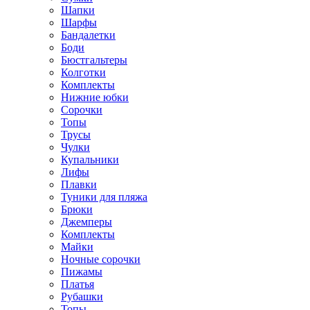
Шапки
Шарфы
Бандалетки
Боди
Бюстгальтеры
Колготки
Комплекты
Нижние юбки
Сорочки
Топы
Трусы
Чулки
Купальники
Лифы
Плавки
Туники для пляжа
Брюки
Джемперы
Комплекты
Майки
Ночные сорочки
Пижамы
Платья
Рубашки
Топы