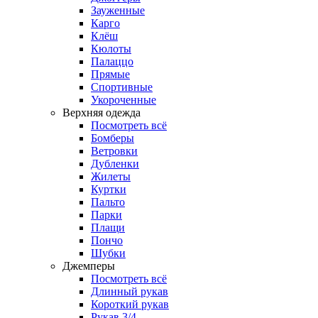
Зауженные
Карго
Клёш
Кюлоты
Палаццо
Прямые
Спортивные
Укороченные
Верхняя одежда
Посмотреть всё
Бомберы
Ветровки
Дубленки
Жилеты
Куртки
Пальто
Парки
Плащи
Пончо
Шубки
Джемперы
Посмотреть всё
Длинный рукав
Короткий рукав
Рукав 3/4