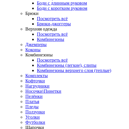
Боди с длинным руковом
Боди с коротким руковом
Брюки
Посмотреть всё
Брюки-джоггеры
Верхняя одежда
Посмотреть всё
Комбинезоны
Джемперы
Коконы
Комбинезоны
Посмотреть всё
Комбинезоны (легкие), слипы
Комбинезоны верхнего слоя (теплые)
Комплекты
Кофточки
Нагрудники
Носочки\Пинетки
Пелёнки
Платья
Пледы
Ползунки
Уголки
Футболки
Шапочки