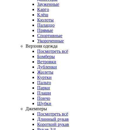
Зауженные
Карго
Клёш
Кюлоты
Палаццо
Прямые
Спортивные
Укороченные
Верхняя одежда
Посмотреть всё
Бомберы
Ветровки
Дубленки
Жилеты
Куртки
Пальто
Парки
Плащи
Пончо
Шубки
Джемперы
Посмотреть всё
Длинный рукав
Короткий рукав
Рукав 3/4