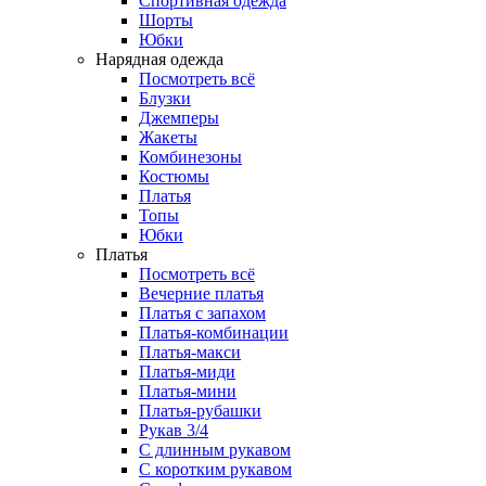
Спортивная одежда
Шорты
Юбки
Нарядная одежда
Посмотреть всё
Блузки
Джемперы
Жакеты
Комбинезоны
Костюмы
Платья
Топы
Юбки
Платья
Посмотреть всё
Вечерние платья
Платья с запахом
Платья-комбинации
Платья-макси
Платья-миди
Платья-мини
Платья-рубашки
Рукав 3/4
С длинным рукавом
С коротким рукавом