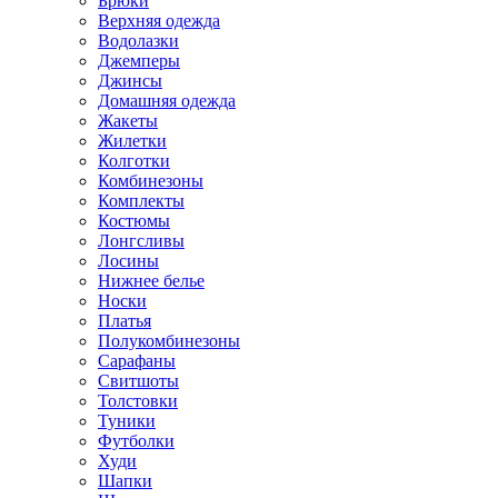
Брюки
Верхняя одежда
Водолазки
Джемперы
Джинсы
Домашняя одежда
Жакеты
Жилетки
Колготки
Комбинезоны
Комплекты
Костюмы
Лонгсливы
Лосины
Нижнее белье
Носки
Платья
Полукомбинезоны
Сарафаны
Свитшоты
Толстовки
Туники
Футболки
Худи
Шапки