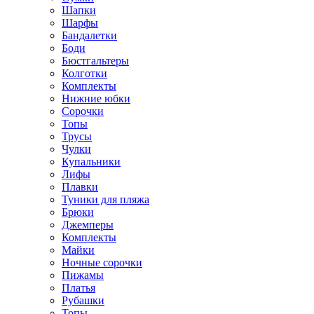
Шапки
Шарфы
Бандалетки
Боди
Бюстгальтеры
Колготки
Комплекты
Нижние юбки
Сорочки
Топы
Трусы
Чулки
Купальники
Лифы
Плавки
Туники для пляжа
Брюки
Джемперы
Комплекты
Майки
Ночные сорочки
Пижамы
Платья
Рубашки
Топы