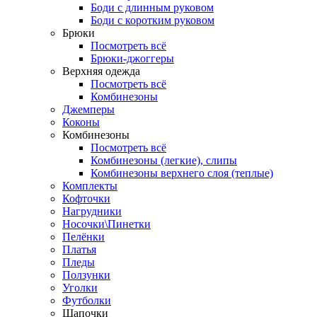
Боди с длинным руковом
Боди с коротким руковом
Брюки
Посмотреть всё
Брюки-джоггеры
Верхняя одежда
Посмотреть всё
Комбинезоны
Джемперы
Коконы
Комбинезоны
Посмотреть всё
Комбинезоны (легкие), слипы
Комбинезоны верхнего слоя (теплые)
Комплекты
Кофточки
Нагрудники
Носочки\Пинетки
Пелёнки
Платья
Пледы
Ползунки
Уголки
Футболки
Шапочки