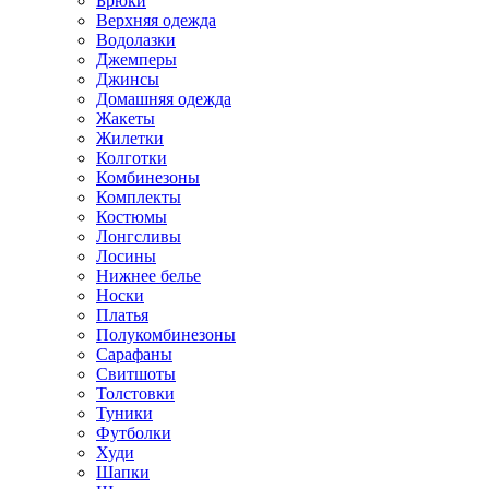
Брюки
Верхняя одежда
Водолазки
Джемперы
Джинсы
Домашняя одежда
Жакеты
Жилетки
Колготки
Комбинезоны
Комплекты
Костюмы
Лонгсливы
Лосины
Нижнее белье
Носки
Платья
Полукомбинезоны
Сарафаны
Свитшоты
Толстовки
Туники
Футболки
Худи
Шапки