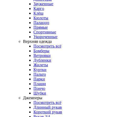
Зауженные
Карго
Клёш
Кюлоты
Палаццо
Прямые
Спортивные
Укороченные
Верхняя одежда
Посмотреть всё
Бомберы
Ветровки
Дубленки
Жилеты
Куртки
Пальто
Парки
Плащи
Пончо
Шубки
Джемперы
Посмотреть всё
Длинный рукав
Короткий рукав
Рукав 3/4