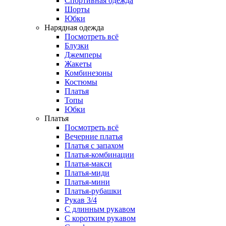
Спортивная одежда
Шорты
Юбки
Нарядная одежда
Посмотреть всё
Блузки
Джемперы
Жакеты
Комбинезоны
Костюмы
Платья
Топы
Юбки
Платья
Посмотреть всё
Вечерние платья
Платья с запахом
Платья-комбинации
Платья-макси
Платья-миди
Платья-мини
Платья-рубашки
Рукав 3/4
С длинным рукавом
С коротким рукавом