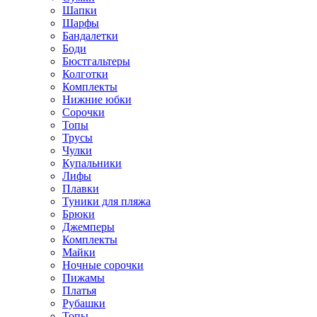
Шапки
Шарфы
Бандалетки
Боди
Бюстгальтеры
Колготки
Комплекты
Нижние юбки
Сорочки
Топы
Трусы
Чулки
Купальники
Лифы
Плавки
Туники для пляжа
Брюки
Джемперы
Комплекты
Майки
Ночные сорочки
Пижамы
Платья
Рубашки
Топы