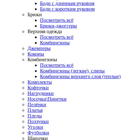
Боди с длинным руковом
Боди с коротким руковом
Брюки
Посмотреть всё
Брюки-джоггеры
Верхняя одежда
Посмотреть всё
Комбинезоны
Джемперы
Коконы
Комбинезоны
Посмотреть всё
Комбинезоны (легкие), слипы
Комбинезоны верхнего слоя (теплые)
Комплекты
Кофточки
Нагрудники
Носочки\Пинетки
Пелёнки
Платья
Пледы
Ползунки
Уголки
Футболки
Шапочки