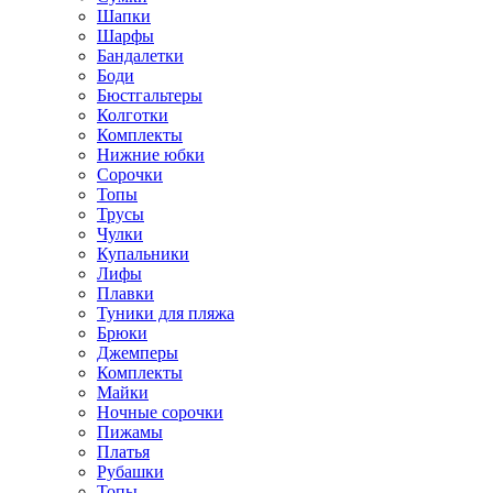
Шапки
Шарфы
Бандалетки
Боди
Бюстгальтеры
Колготки
Комплекты
Нижние юбки
Сорочки
Топы
Трусы
Чулки
Купальники
Лифы
Плавки
Туники для пляжа
Брюки
Джемперы
Комплекты
Майки
Ночные сорочки
Пижамы
Платья
Рубашки
Топы