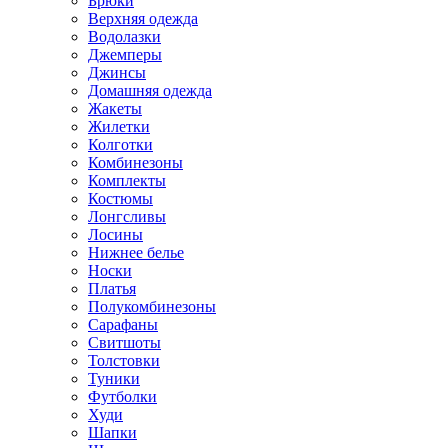
Брюки
Верхняя одежда
Водолазки
Джемперы
Джинсы
Домашняя одежда
Жакеты
Жилетки
Колготки
Комбинезоны
Комплекты
Костюмы
Лонгсливы
Лосины
Нижнее белье
Носки
Платья
Полукомбинезоны
Сарафаны
Свитшоты
Толстовки
Туники
Футболки
Худи
Шапки