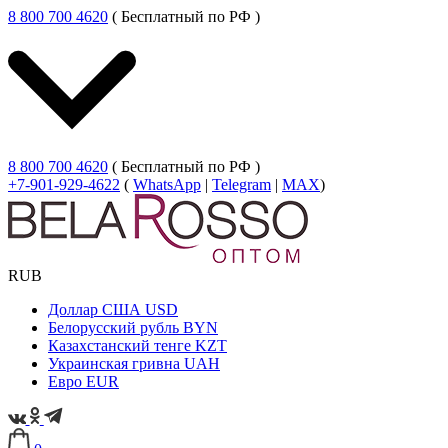
8 800 700 4620
( Бесплатный по РФ )
8 800 700 4620
( Бесплатный по РФ )
+7-901-929-4622
(
WhatsApp
|
Telegram
|
MAX
)
RUB
Доллар США
USD
Белорусский рубль
BYN
Казахстанский тенге
KZT
Украинская гривна
UAH
Евро
EUR